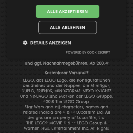
datenschutz
BAUANLEITUNGEN
ALLE AKZEPTIEREN
ALLE ABLEHNEN
Suchen
DETAILS ANZEIGEN
POWERED BY COOKIESCRIPT
*Alle Preise inkl. MwSt. zzgl.
Versandkosten
und
ggf. Nachnahmegebühren
. Ab 200,-€
Kostenloser Versand!*
LEGO, das LEGO Logo, die Konfigurationen
des Steines und der Noppen, die Minifigur,
DUPLO, FRIENDS, MINDSTORMS, NEXO KNIGHTS
und
NINJAGO sind Marken der LEGO Gruppe.
©2018 The LEGO Group.
Star Wars and all characters, names and
related indicia are © & ™ Lucasfilm Ltd. All
designs are property of Lucasfilm, Ltd.
THE LEGO® MOVIE © & ™ LEGO Group &
Warner Bros. Entertainment Inc. All Rights