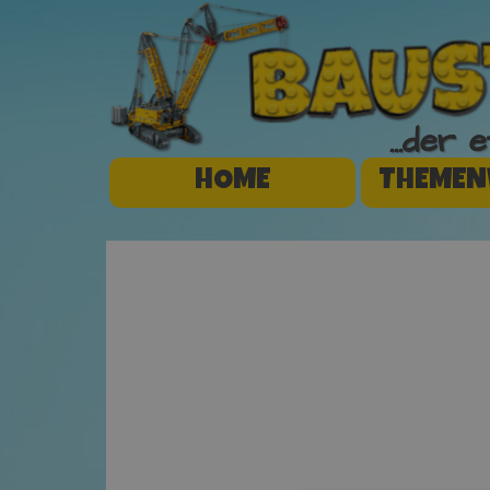
...der
HOME
THEMEN