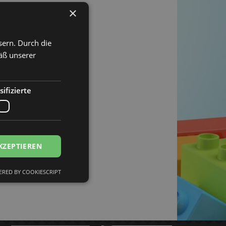
×
sern. Durch die
äß unserer
ifizierte
KZEPTIEREN
RED BY COOKIESCRIPT